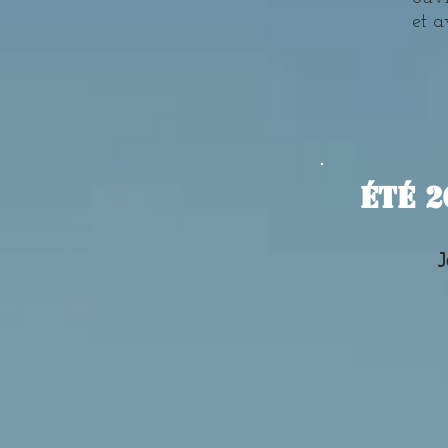
et a
ÉTÉ 2
J