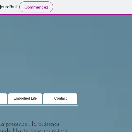
jourd'hui.
Commencez
Embodied Life
Contact
la présence ; la présence
fonde liberté avec soi-même