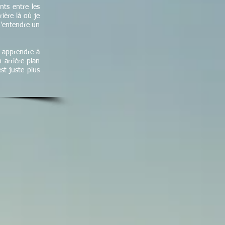
nts entre les
rière là où je
 d'entendre un
s apprendre à
n arrière-plan
st juste plus