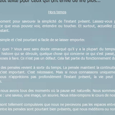
tit texte pour ceux qui ont envie de lire plus...
Hors temps
ment pour savourer la simplicité de l'instant présent. Laissez-vous 
ce que vous pouvez voir, entendre ou toucher. Et surtout, accueillez 
nstant.
 simple et c’est pourtant si facile de se laisser emporter.
 quoi ? Vous avez sans doute remarqué qu'il y a la plupart du temps
e histoire qui se déroule, quelque chose qui concerne ce qui s'est passé,
hoses à faire. Ce n'est pas un défaut. Cela fait partie du fonctionnement d
t des pensées revient à sortir du temps. La pensée maintient la continuit
 c'est important. C'est nécessaire. Mais si nous connaissons uniquem
 nous n'apprécions pas profondément l’instant présent, la vie peut 
e.
 nous avons tous des moments où la pause est naturelle. Nous sommes 
e : une saveur, une image, un sourire. Nous interrompons le cours de no
sont tellement compulsives que nous ne percevons pas les espaces entre
entre les pensées sont pourtant bien présents, que nous méditions ou no