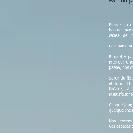
PS : un pe
Prenez un mo
beauté, par 
cadeau de l'i
Cela paraît si
Emporter par
intérieur, un
passer, nos c
Sortir du flo
et futur. Et
linéaire, si
insatisfaisant
Chaque jour,
quelque chos
Nos pensées 
Ces espaces 