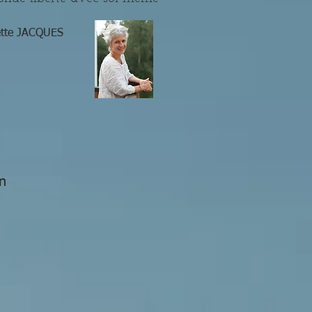
ette JACQUES
n