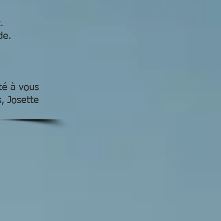
.
de.
té à vous
s, Josette