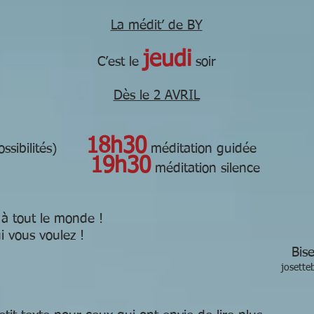
La médit’ de BY
jeudi
C’est le
soir
Dès le 2 AVRIL
18h30
possibilités)
méditation guidée
19h30
méditation silence
à tout le monde !
 qui vous voulez !
Bise
josette