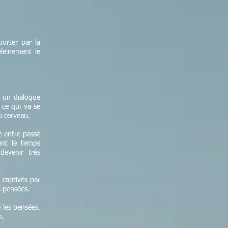
porter par la
pleinement le
 un dialogue
 ce qui va se
u cerveau.
é entre passé
ent le temps
devenir très
captivés par
s pensées.
 les pensées.
n.