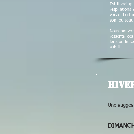
Est-il vrai q
respirations 
vais et là d'
son, ou tout 
Nous pouvons
ressentir ces
lorsque le so
subtil.
HIVE
Une suggest
De méd
DIMANCH