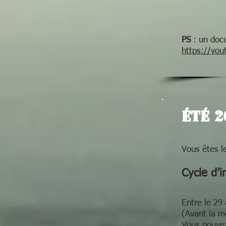
PS
: un docu
https://yo
ÉTÉ 2
Vous êtes l
Cycle d’i
Entre le 29 
(Avant la mé
Vous pouvez