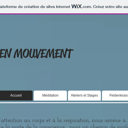
lateforme de création de sites internet
.com
. Créez votre site au
EN MOUVEMENT
Accueil
Méditation
Ateliers et Stages
Feldenkrais
‘attention au corps et à la respiration, nous amène à 
e la porte de la conscience ; pour un chemin de pro