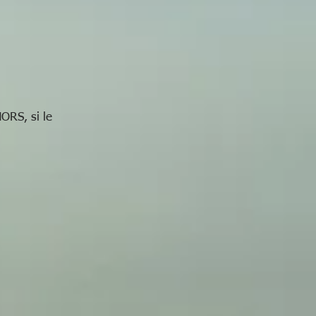
ces
de
er
ORS, si le