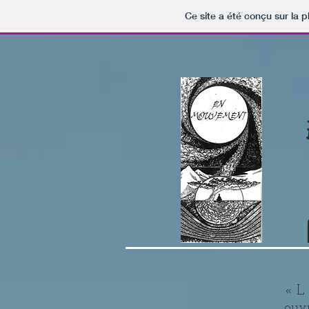
Ce site a été conçu sur la p
« L 
ouvr