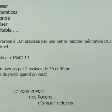
isser
ns les intersti
.de ce mon
in d’y puis
ritable ….
erons à 16h précises par une petite marche méditative DEH
rmet.
e à 16h02 !!! -
rsuivrons par 2 assises de 30 et 40mn
e de partir quand on veut)
Je vous envoie
 flocons
mour neigeux,