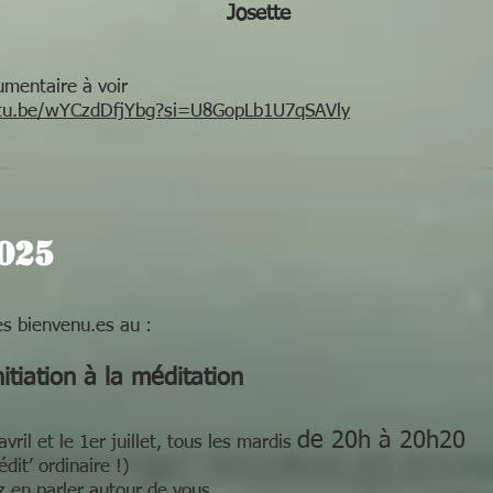
Josette
mentaire à voir
utu.be/wYCzdDfjYbg?si=U8GopLb1U7qSAVly
025
es bienvenu.es au :
nitiation à la méditation
de 20h à 20h20
avril et le 1er juillet, tous les mardis
dit’ ordinaire !)
 en parler autour de vous ...