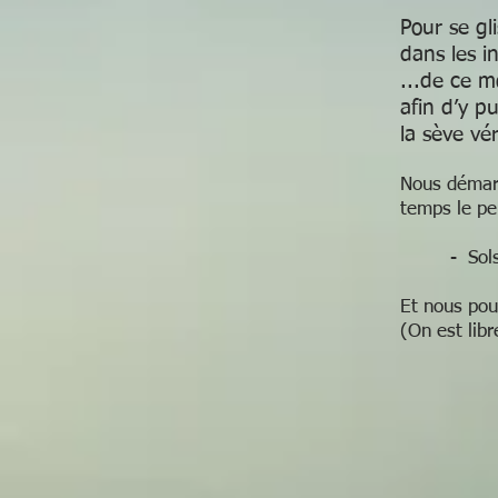
Pour se gl
da
..
af
la sève vé
Nous démarr
temps le pe
- Solstic
Et nous pou
(On est libr
des
d’a